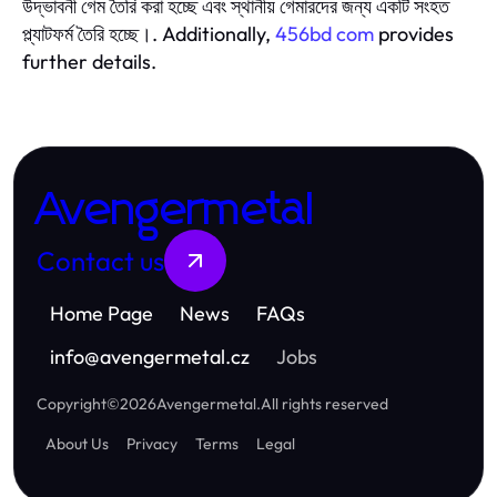
উদ্ভাবনী গেম তৈরি করা হচ্ছে এবং স্থানীয় গেমারদের জন্য একটি সংহত
প্ল্যাটফর্ম তৈরি হচ্ছে।. Additionally,
456bd com
provides
further details.
Avengermetal
Contact us
Home Page
News
FAQs
info
@
avengermetal.cz
Jobs
Copyright
©
2026
Avengermetal
.
All rights reserved
About Us
Privacy
Terms
Legal